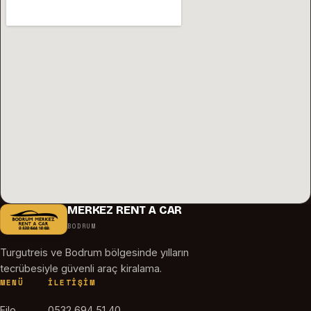
MERKEZ RENT A CAR
BODRUM
Turgutreis ve Bodrum bölgesinde yılların
tecrübesiyle güvenli araç kiralama.
MENÜ
İLETIŞIM
Filo
0532 694 51 40