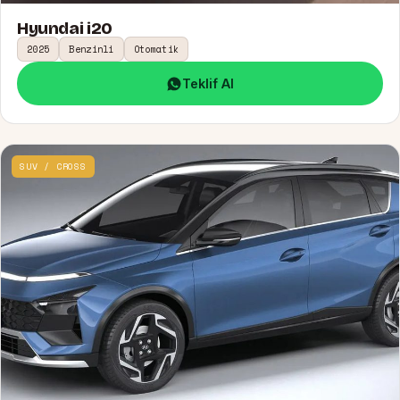
Hyundai i20
2025
Benzinli
Otomatik
Teklif Al
SUV / CROSS