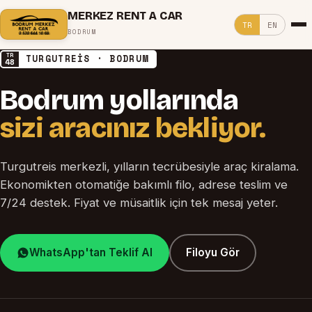
MERKEZ RENT A CAR
TR
EN
BODRUM
TR
TURGUTREİS · BODRUM
48
Bodrum yollarında
sizi aracınız bekliyor.
Turgutreis merkezli, yılların tecrübesiyle araç kiralama.
Ekonomikten otomatiğe bakımlı filo, adrese teslim ve
7/24 destek. Fiyat ve müsaitlik için tek mesaj yeter.
WhatsApp'tan Teklif Al
Filoyu Gör